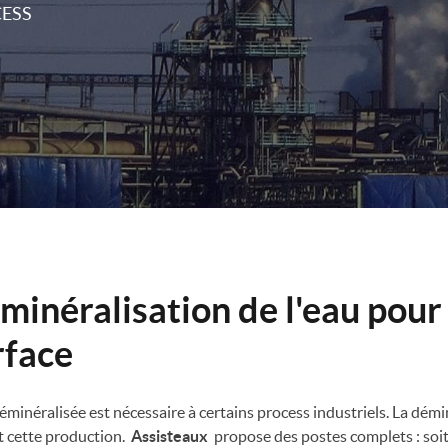
CESS
minéralisation de l'eau pour
rface
déminéralisée est nécessaire à certains process industriels. La dém
 cette production.
Assisteaux
propose des postes complets : soit